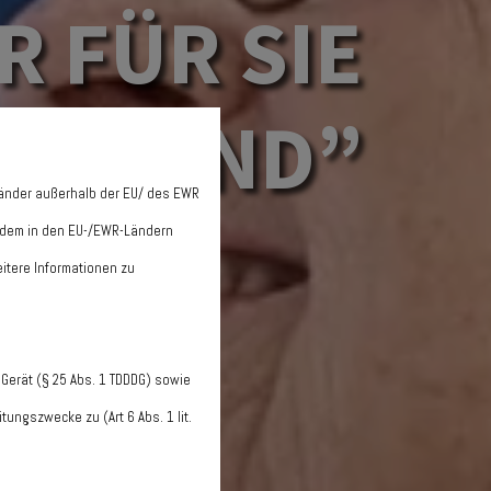
R FÜR SIE
DA SIND”
Länder außerhalb der EU/ des EWR
it dem in den EU-/EWR-Ländern
itere Informationen zu
Gerät (§ 25 Abs. 1 TDDDG) sowie
ungszwecke zu (Art 6 Abs. 1 lit.