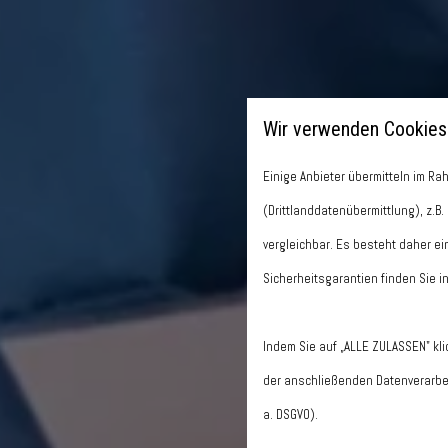
Wir verwenden Cookies
Einige Anbieter übermitteln im 
(Drittlanddatenübermittlung), z.B
vergleichbar. Es besteht daher ei
Sicherheitsgarantien finden Sie i
Indem Sie auf „ALLE ZULASSEN" kl
der anschließenden Datenverarbei
a. DSGVO).